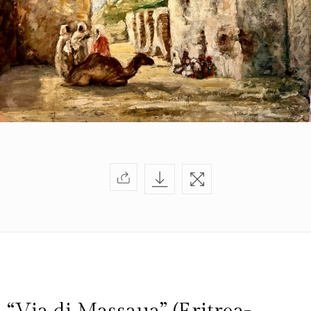
di
Artarchivio
GALLERIA
Privacy
Policy
/
Terms
of
Use