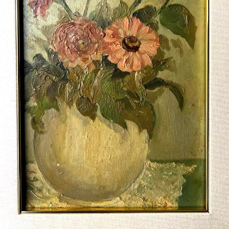
di
Artarchivio
GALLERIA
Privacy
Policy
/
Terms
of
Use