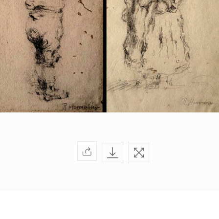
di
Artarchivio
GALLERIA
Privacy
Policy
/
Terms
of
Use