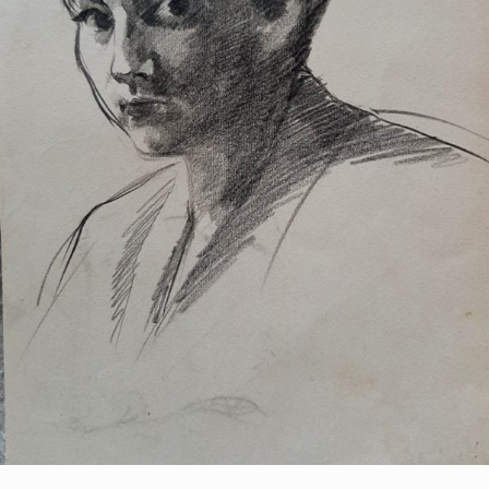
di
Artarchivio
GALLERIA
Privacy
Policy
/
Terms
of
Use