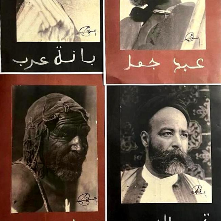
di
Artarchivio
GALLERIA
Privacy
Policy
/
Terms
of
Use