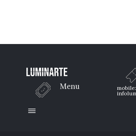
Menu
mobile
infolum