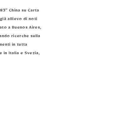
83” China su Carta
ià allievo di noti
rnato a Buenos Aires,
ando ricerche sulla
enti in tutta
 in Italia e Svezia,