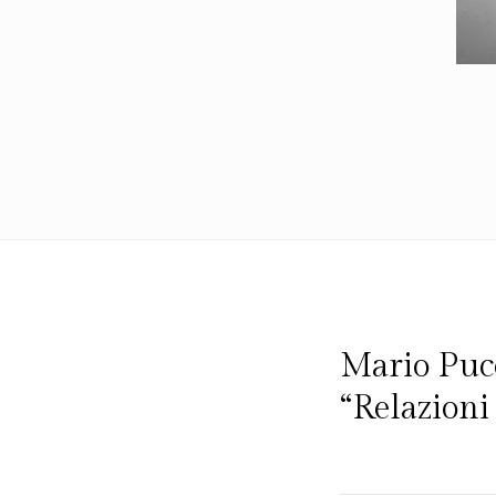
Policy
/
Terms
of
Use
Mario Puc
“Relazion