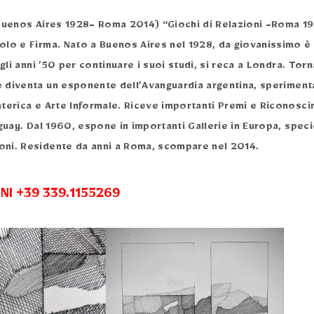
(Buenos Aires 1928- Roma 2014) “Giochi di Relazioni -Roma 19
lo e Firma. Nato a Buenos Aires nel 1928, da giovanissimo è g
egli anni ’50 per continuare i suoi studi, si reca a Londra. To
 diventa un esponente dell’Avanguardia argentina, speriment
terica e Arte Informale. Riceve importanti Premi e Riconoscim
guay. Dal 1960, espone in importanti Gallerie in Europa, specie
ni. Residente da anni a Roma, scompare nel 2014.
I +39 339.1155269