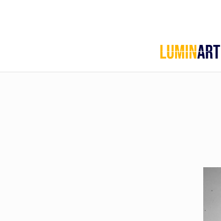
Home
Chi
siamo
Servizi
Le
Pillole
di
Artarchivio
GALLERIA