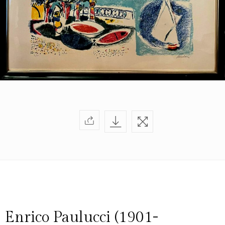
di
Artarchivio
GALLERIA
Privacy
Policy
/
Terms
of
Use
Enrico Paulucci (1901-