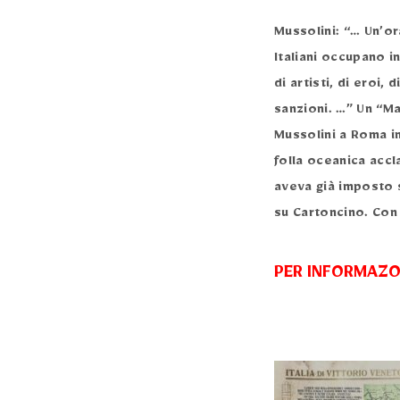
Mussolini: “… Un’or
Italiani occupano i
di artisti, di eroi,
sanzioni. …” Un “M
Mussolini a Roma in
folla oceanica accl
aveva già imposto s
su Cartoncino. Con
PER INFORMAZON