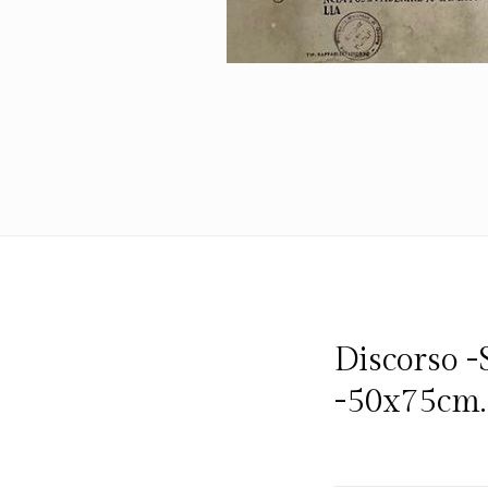
Policy
/
Terms
of
Use
Discorso 
-50x75cm.