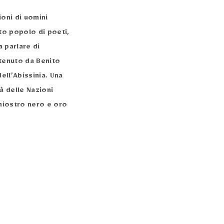
ioni di uomini
to popolo di poeti,
a parlare di
 tenuto da Benito
ell’Abissinia. Una
à delle Nazioni
chiostro nero e oro