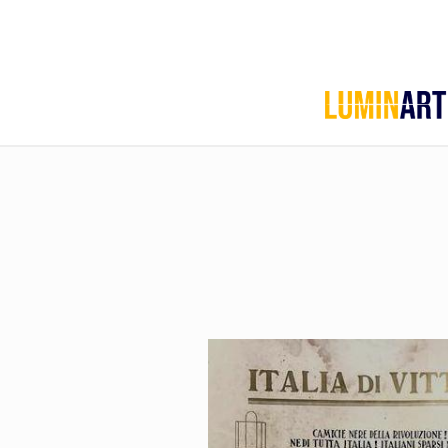
Home
Chi
siamo
Servizi
Le
Pillole
di
Artarchivio
GALLERIA