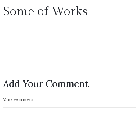
Some of Works
1(617)987-
6543
Privacy
info@museumwp.com
Add Your Comment
Policy
/
Your comment
Terms
of
Privacy
Use
Policy
/