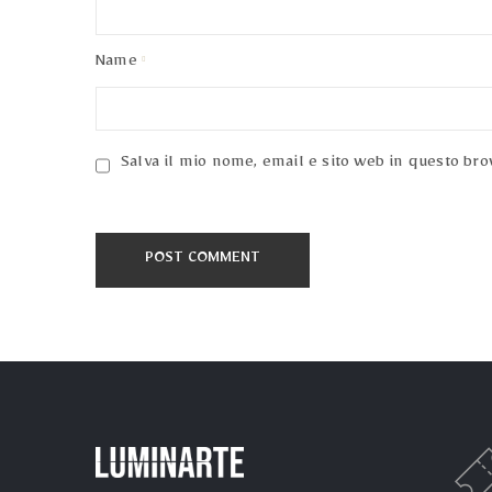
Policy
/
Name
Terms
of
Use
Salva il mio nome, email e sito web in questo br