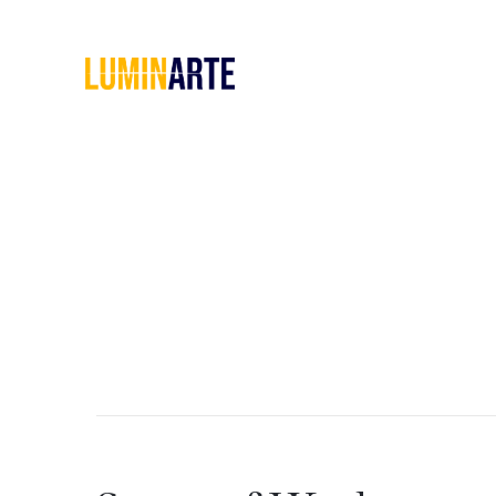
Home
Chi
siamo
Servizi
Le
Pillole
di
Artarchivio
GALLERIA