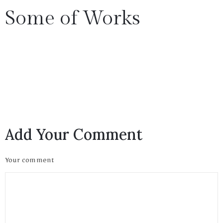
Some of Works
1(617)987-
6543
Privacy
info@museumwp.com
Add Your Comment
Policy
/
Your comment
Terms
of
Privacy
Use
Policy
/