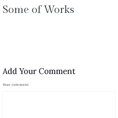
Some of Works
1(617)987-
6543
Privacy
info@museumwp.com
Add Your Comment
Policy
/
Your comment
Terms
of
Privacy
Use
Policy
/