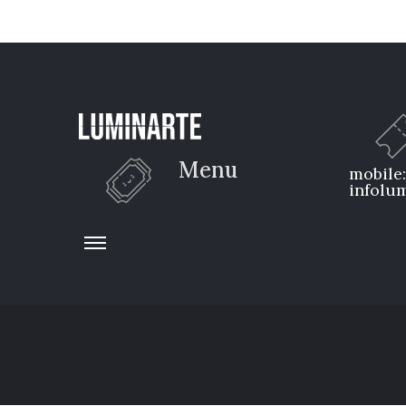
Policy
/
Terms
of
Use
Menu
mobile
infolum