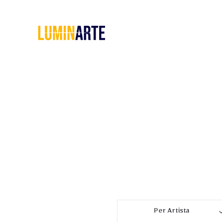
Home
Chi
siamo
Servizi
Le
Pillole
di
Artarchivio
GALLERIA
Per Artista