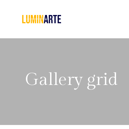
Home
Chi
siamo
Servizi
Gallery grid
Le
Pillole
di
Artarchivio
GALLERIA