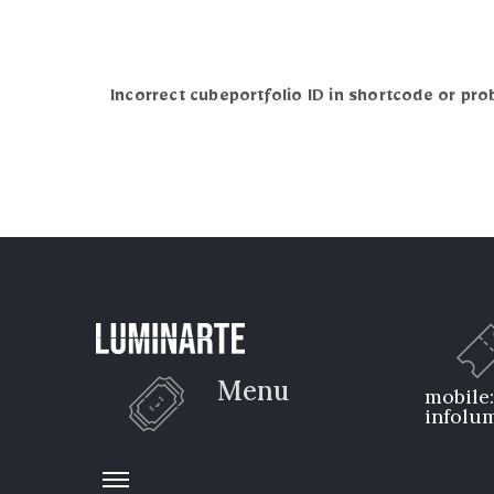
Incorrect cubeportfolio ID in shortcode or pro
Menu
mobile
infolum
Privacy